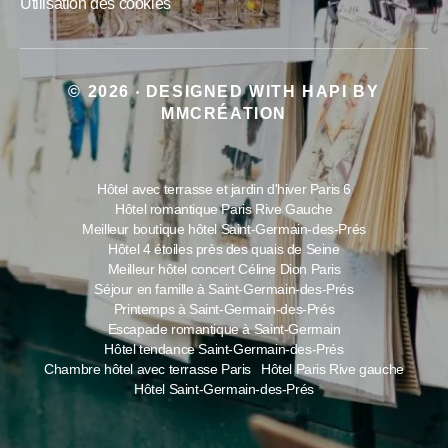
Utilisation des cookies
© 2026
DESIGNED WITH
HAPI
BY
•
MMCRÉATION
Hôtel avec terrasse et jardin d'hiver Paris 6
Hôtel romantique Paris Rive Gauche
Meilleur boutique hôtel Saint-Germain-des-Prés
Hôtel 4 étoiles près des quais de Seine
Meilleur hôtel concert Céline Dion Paris
Séjour en famille à Saint-Germain-des-Prés
Printemps à Saint-Germain-des-Prés
Escapade romantique à Saint-Germain
Hôtel tendance Saint-Germain-des-Prés
Chambre hôtel avec terrasse Paris
Hôtel Paris Rive gauche
Hôtel Saint-Germain-des-Prés