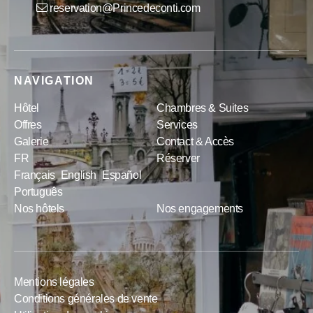
reservation@Princedeconti.com
NAVIGATION
Hôtel
Chambres & Suites
Offres
Services
Galerie
Contact & Accès
FR
Réserver
Français
English
Español
Português
Nos hôtels
Nos engagements
Mentions légales
Conditions générales de vente