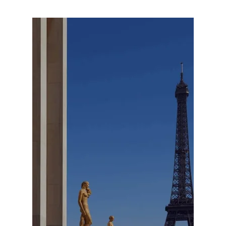
GALERIE
CONTACT & ACCÈS
NOS HÔTELS
NOS ENGAGEMENTS
FRANÇAIS
ENGLISH
ESPAÑOL
PORTUGUÊS
RÉSERVER