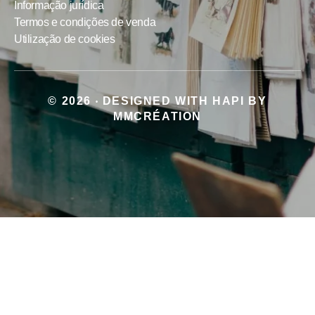
Informação jurídica
Termos e condições de venda
Utilização de cookies
© 2026
DESIGNED WITH
HAPI
BY
•
MMCRÉATION