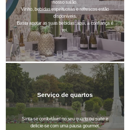
nosso salão.
Vinho, bebidas espirituosas e refrescos estão
disponíveis.
Basta anotar as suas bebidas: aqui, a confiança é
rei.
HOTEL
QUARTOS E SUITES
OFERTAS
SERVIÇOS
GALERIA
Serviço de quartos
CONTACTO E ACESSO
OS NOSSOS HOTÉIS
Sinta-se confortável no seu quarto ou suite e
OS NOSSOS COMPROMISSOS
delicie-se com uma pausa gourmet.