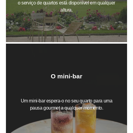
o serviço de quartos está disponível em qualquer
FRANÇAIS
altura.
ENGLISH
ESPAÑOL
PORTUGUÊS
RESERVAR AGORA
O mini-bar
Um mini-bar espera-o no seu quarto para uma
pausa gourmet a qualquer momento.