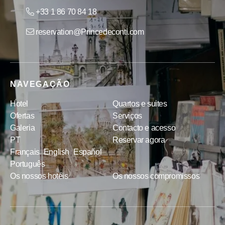
+33 1 86 70 84 18
reservation@Princedeconti.com
NAVEGAÇÃO
Hotel
Quartos e suites
Ofertas
Serviços
Galeria
Contacto e acesso
PT
Reservar agora
Français
English
Español
Português
Os nossos hotéis
Os nossos compromissos