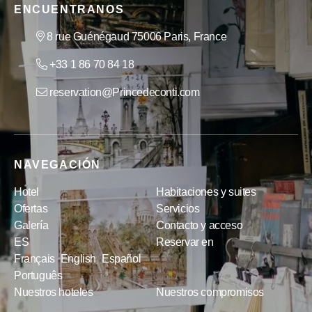
ENCUENTRANOS
8 rue Guénégaud 75006 Paris, France
+33 1 86 70 84 18
reservation@Princedeconti.com
NAVEGACIÓN
Hotel
Habitaciones y suites
Ofertas
Servicios
Galería
Contacto y acceso
ES
Reservar en
Français
English
Español
Português
Nuestros hoteles
Nuestros compromisos