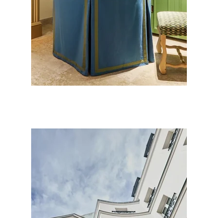
HOTEL
HABITACIONES Y SUITES
OFERTAS
SERVICIOS
GALERÍA
CONTACTO Y ACCESO
NUESTROS HOTELES
NUESTROS COMPROMISOS
FRANÇAIS