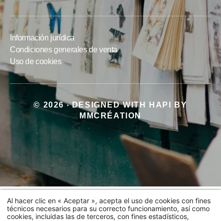
Información jurídica
Condiciones generales de venta
Uso de cookies
© 2026
DESIGNED WITH
HAPI
BY
•
MMCRÉATION
Hotel
Habitaciones y suites
Al hacer clic en « Aceptar », acepta el uso de cookies con fines
técnicos necesarios para su correcto funcionamiento, así como
Ofertas
cookies, incluidas las de terceros, con fines estadísticos,